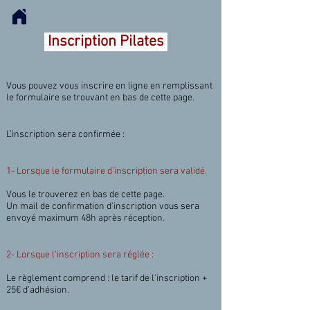
Inscription Pilates
Vous pouvez vous inscrire en ligne
en remplissant
le formulaire se trouvant en bas de cette page.
L’inscription sera confirmée :
1- Lorsque le formulaire d’inscription sera validé.
Vous le trouverez en bas de cette page.
Un mail de confirmation d'inscription vous sera
envoyé maximum 48h après réception
.
2- Lorsque l'inscription sera réglée :
Le règlement comprend : le tarif de l'inscription +
25€ d'adhésion.