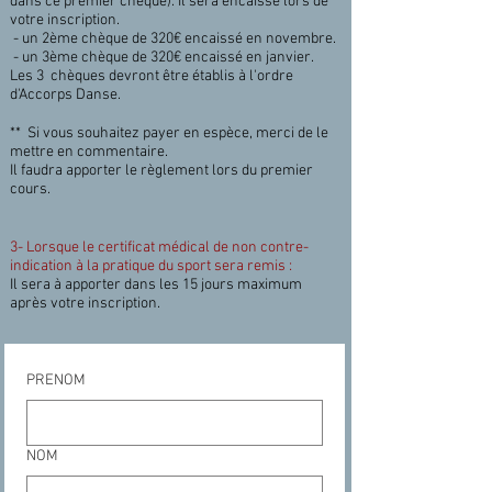
dans ce premier chèque). Il sera encaissé lors de
votre inscription.
- un 2ème chèque de 320€ encaissé en novembre.
- un 3ème chèque de 320€ encaissé en janvier.
Les 3 chèques devront être établis à l'ordre
d'Accorps Danse.
** Si vous souhaitez payer en espèce, merci de le
mettre en commentaire.
Il faudra apporter le règlement lors du premier
cours.
3- Lorsque le
certificat médical de non contre-
indication à la pratique du sport
sera remis :
Il sera à apporter dans les 15 jours maximum
après votre inscription.
PRENOM
NOM