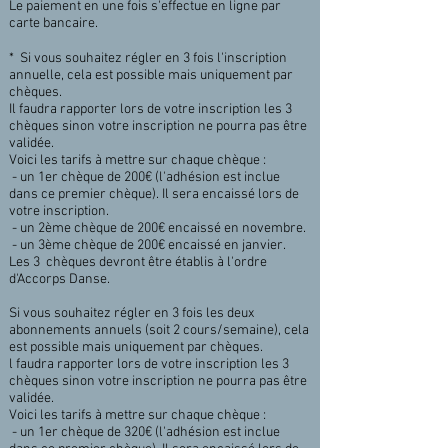
Le paiement en une fois s'effectue en ligne par
carte bancaire.
* Si vous souhaitez régler en 3 fois l'inscription
annuelle, cela est possible mais uniquement par
chèques.
Il faudra rapporter lors de votre inscription les 3
chèques sinon votre inscription ne pourra pas être
validée.
Voici les tarifs à mettre sur chaque chèque :
- un 1er chèque de 200€ (l'adhésion est inclue
dans ce premier chèque). Il sera encaissé lors de
votre inscription.
- un 2ème chèque de 200€ encaissé en novembre.
- un 3ème chèque de 200€ encaissé en janvier.
Les 3 chèques devront être établis à l'ordre
d'Accorps Danse.
Si vous souhaitez régler en 3 fois les deux
abonnements annuels (soit 2 cours/semaine), cela
est possible mais uniquement par chèques.
l faudra rapporter lors de votre inscription les 3
chèques sinon votre inscription ne pourra pas être
validée.
Voici les tarifs à mettre sur chaque chèque :
- un 1er chèque de 320€ (l'adhésion est inclue